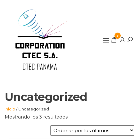
Saltar
al
contenido
0
Uncategorized
Inicio
/ Uncategorized
Ordenado
Mostrando los 3 resultados
por
los
últimos