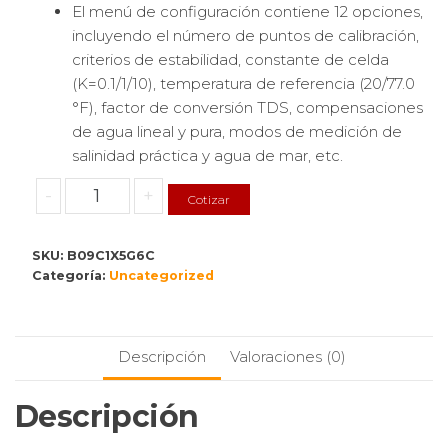
El menú de configuración contiene 12 opciones,
incluyendo el número de puntos de calibración,
criterios de estabilidad, constante de celda
(K=0.1/1/10), temperatura de referencia (20/77.0
°F), factor de conversión TDS, compensaciones
de agua lineal y pura, modos de medición de
salinidad práctica y agua de mar, etc.
Medidor
-
+
Cotizar
de
Conductividad
SKU:
B09C1X5G6C
Portátil
Categoría:
Uncategorized
Bante
540:
Precisión
y
Descripción
Valoraciones (0)
Versatilidad
en
Descripción
Mediciones