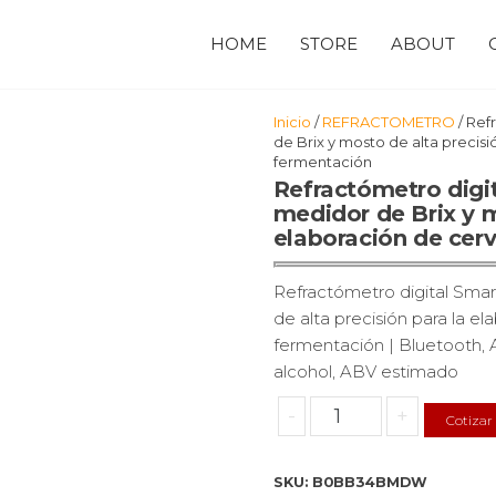
HOME
STORE
ABOUT
Inicio
/
REFRACTOMETRO
/ Ref
de Brix y mosto de alta precisi
fermentación
Refractómetro digi
medidor de Brix y m
elaboración de cerv
Refractómetro digital Sma
de alta precisión para la el
fermentación |
Bluetooth, 
alcohol, ABV estimado
Refractómetro
-
+
Cotizar
digital
SmartRef
SKU:
B0BB34BMDW
de