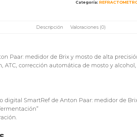
Categoría:
REFRACTOMETR
Anton
Paar:
medidor
Descripción
Valoraciones (0)
de
Brix
y
mosto
de
on Paar: medidor de Brix y mosto de alta precisió
alta
h, ATC, corrección automática de mosto y alcohol
precisión
para
la
elaboración
o digital SmartRef de Anton Paar: medidor de Brix
de
cerveza,
 fermentación”
vinificación
ación.
y
fermentación
s