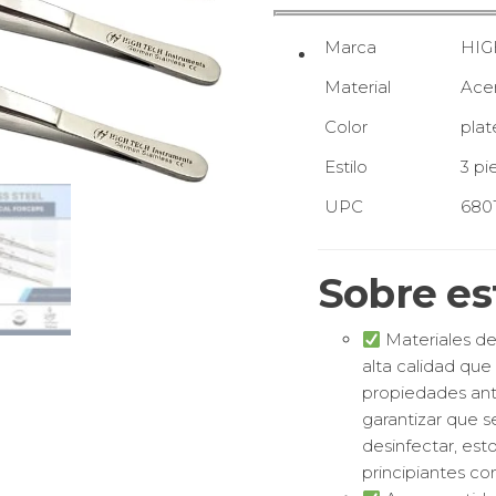
Marca
HIG
Material
Acer
Color
pla
Estilo
3 pi
UPC
680
Sobre es
Materiales de
alta calidad que 
propiedades ant
garantizar que s
desinfectar, es
principiantes co