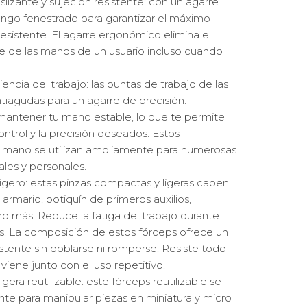
lizante y sujeción resistente: con un agarre
ngo fenestrado para garantizar el máximo
resistente. El agarre ergonómico elimina el
e de las manos de un usuario incluso cuando
iencia del trabajo: las puntas de trabajo de las
tiagudas para un agarre de precisión.
mantener tu mano estable, lo que te permite
ontrol y la precisión deseados. Estos
 mano se utilizan ampliamente para numerosas
ales y personales.
gero: estas pinzas compactas y ligeras caben
 armario, botiquín de primeros auxilios,
o más. Reduce la fatiga del trabajo durante
as. La composición de estos fórceps ofrece un
stente sin doblarse ni romperse. Resiste todo
viene junto con el uso repetitivo.
gera reutilizable: este fórceps reutilizable se
nte para manipular piezas en miniatura y micro