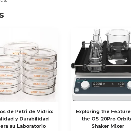
as.
científico
s
para
trabajo
detallado
de
precisión
cantidad
os de Petri de Vidrio:
Exploring the Feature
lidad y Durabilidad
the OS-20Pro Orbit
para su Laboratorio
Shaker Mixer