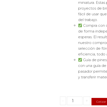
miniatura. Estas
proyectos de bri
fácil de usar que
del trabajo.
Compra con co
de forma indepe
esperas. El resu
nuestro comprom
selección de fó
eficiencia, todo 
Guía de pines
con una guía d
pasador permite
y transferir mate
Pinzas
-
+
Cotizar
dentadas