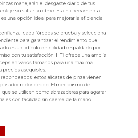
 pinzas manejarán el desgaste diario de tus
colaje sin saltar un ritmo. Es una herramienta
 es una opción ideal para mejorar la eficiencia
nfianza: cada fórceps se prueba y selecciona
ndiente para garantizar el rendimiento que
ltado es un artículo de calidad respaldado por
iso con tu satisfacción. HTI ofrece una amplia
rceps en varios tamaños para una máxima
a precios asequibles.
 redondeados: estos alicates de pinza vienen
e pasador redondeado. El mecanismo de
 que se utilicen como abrazaderas para agarrar
riales con facilidad sin caerse de la mano.