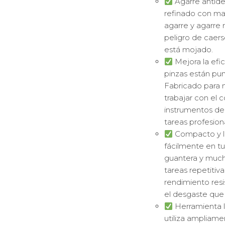
Agarre antides
refinado con ma
agarre y agarre 
peligro de caers
está mojado.
Mejora la efic
pinzas están pun
Fabricado para 
trabajar con el c
instrumentos de
tareas profesion
Compacto y li
fácilmente en tu
guantera y much
tareas repetitiv
rendimiento resi
el desgaste que 
Herramienta li
utiliza ampliame