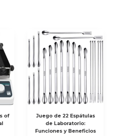
s of
Juego de 22 Espátulas
al
de Laboratorio:
Funciones y Beneficios