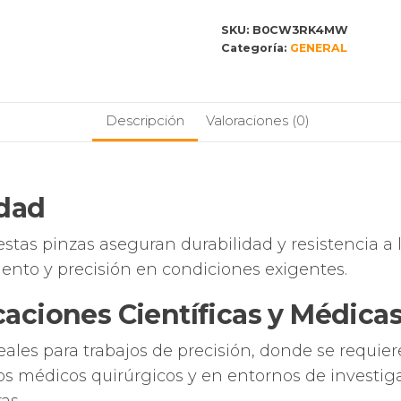
de
SKU:
B0CW3RK4MW
precisión,
Categoría:
GENERAL
alicates
médicos
quirúrgicos,
Descripción
Valoraciones (0)
puntas
angulares
de
6
idad
pulgadas
de
stas pinzas aseguran durabilidad y resistencia a la
largo,
ento y precisión en condiciones exigentes.
hechas
de
caciones Científicas y Médica
acero
inoxidable,
deales para trabajos de precisión, donde se requie
pinzas
s médicos quirúrgicos y en entornos de investig
de
laboratorio