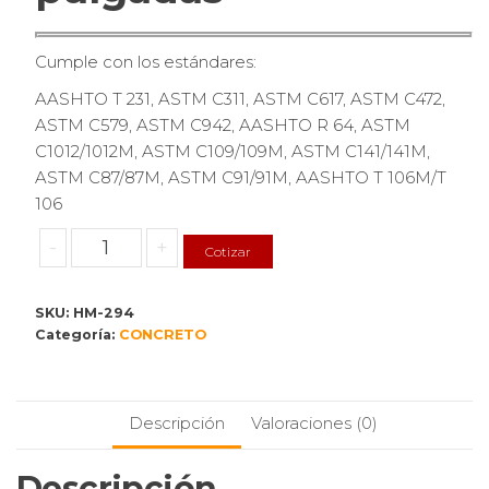
Cumple con los estándares:
AASHTO T 231, ASTM C311, ASTM C617, ASTM C472,
ASTM C579, ASTM C942, AASHTO R 64, ASTM
C1012/1012M, ASTM C109/109M, ASTM C141/141M,
ASTM C87/87M, ASTM C91/91M, AASHTO T 106M/T
106
Molde
-
+
Cotizar
de
cubo
SKU:
HM-294
de
Categoría:
CONCRETO
bronce,
2
x
2
Descripción
Valoraciones (0)
pulgadas
cantidad
Descripción