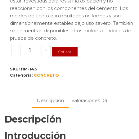
están revestidas para resistir la oxidación y no
reaccionan con los componentes del cemento. Los
moldes de acero dan resultados uniformes y son
dimensionalmente estables bajo uso severo. También
se encuentran disponibles otros moldes cilíndricos de
prueba de concreto.
Molde
-
+
Cotizar
cilíndrico
de
SKU:
HM-143
hormigón
Categoría:
CONCRETO
de
acero
de
4x8
Descripción
Valoraciones (0)
pulgadas:
Características
Descripción
y
Usos
Introducción
cantidad