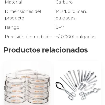
pulgadas,
Material
Carburo
graduación
Dimensiones del
14,7″l. x 10,6″an.
de
producto
pulgadas
0.0001
pulgadas
Rango
0-4″
(juego
de
Precisión de medición
+/-0.0001 pulgadas
4
piezas)
Productos relacionados
cantidad