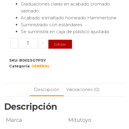
Graduaciones claras en acabado cromado
satinado
Acabado esmaltado horneado Hammertone
Suministrado con estándares
Se suministra en caja de plástico ajustada
Mitutoyo
-
+
Cotizar
Juego
de
SKU:
B002SG7PSY
micrómetros
Categoría:
GENERAL
exteriores
103-
931
con
Descripción
Valoraciones (0)
estándares,
rango
Descripción
de
0-
Marca
Mitutoyo
4