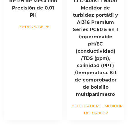
de PH de Mesa con
LLC-AI481 TN400
Precisión de 0.01
Medidor de
PH
turbidez portátil y
AI316 Premium
MEDIDOR DE PH
Series PC60 5 en 1
impermeable
pH/EC
(conductividad)
/TDS (ppm),
salinidad (PPT)
/temperatura. Kit
de comprobador
de bolsillo
multiparámetro
,
MEDIDOR DE PH
MEDIDOR
DE TURBIDEZ