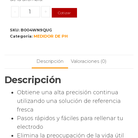
Extech
-
+
Cotizar
Medidor
de
SKU:
B004WN9QUG
pH
Categoría:
MEDIDOR DE PH
ExStik
impermeable
PH110
cantidad
Descripción
Valoraciones (0)
Descripción
Obtiene una alta precisión continua
utilizando una solución de referencia
fresca
Pasos rápidos y fáciles para rellenar tu
electrodo
Elimina la preocupación de la vida útil