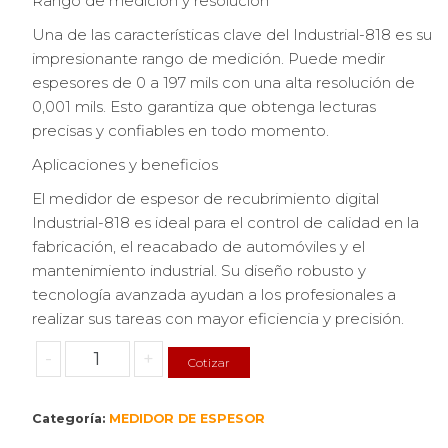
Rango de medición y resolución
Una de las características clave del Industrial-818 es su
impresionante rango de medición. Puede medir
espesores de 0 a 197 mils con una alta resolución de
0,001 mils. Esto garantiza que obtenga lecturas
precisas y confiables en todo momento.
Aplicaciones y beneficios
El medidor de espesor de recubrimiento digital
Industrial-818 es ideal para el control de calidad en la
fabricación, el reacabado de automóviles y el
mantenimiento industrial. Su diseño robusto y
tecnología avanzada ayudan a los profesionales a
realizar sus tareas con mayor eficiencia y precisión.
Exploring
-
+
Cotizar
the
Industrial-
Categoría:
MEDIDOR DE ESPESOR
818
Digital