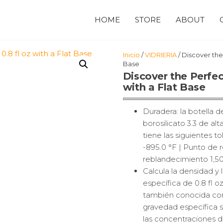
HOME
STORE
ABOUT
Inicio
/
VIDRIERIA
/ Discover the 
Base
Discover the Perfect
with a Flat Base
Duradera: la botella 
borosilicato 3.3 de alt
tiene las siguientes 
-895.0 °F | Punto de 
reblandecimiento 1,50
Calcula la densidad y 
específica de 0.8 fl oz
también conocida como
gravedad específica se
las concentraciones d