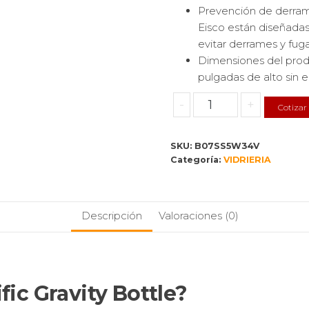
Prevención de derrame
Eisco están diseñadas
evitar derrames y fuga
Dimensiones del prod
pulgadas de alto sin e
Discover
-
+
Cotizar
the
Perfect
SKU:
B07SS5W34V
Specific
Categoría:
VIDRIERIA
Gravity
Bottle:
0.8
Descripción
Valoraciones (0)
fl
oz
with
a
Flat
ic Gravity Bottle?
Base