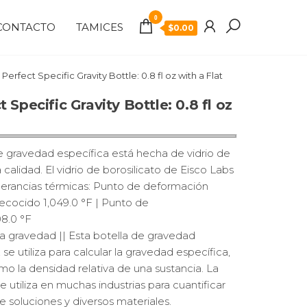
0
CONTACTO
TAMICES
$
0.00
Perfect Specific Gravity Bottle: 0.8 fl oz with a Flat
 Specific Gravity Bottle: 0.8 fl oz
de gravedad específica está hecha de vidrio de
a calidad. El vidrio de borosilicato de Eisco Labs
tolerancias térmicas: Punto de deformación
recocido 1,049.0 °F | Punto de
8.0 °F
la gravedad || Esta botella de gravedad
 se utiliza para calcular la gravedad específica,
 la densidad relativa de una sustancia. La
 utiliza en muchas industrias para cuantificar
e soluciones y diversos materiales.