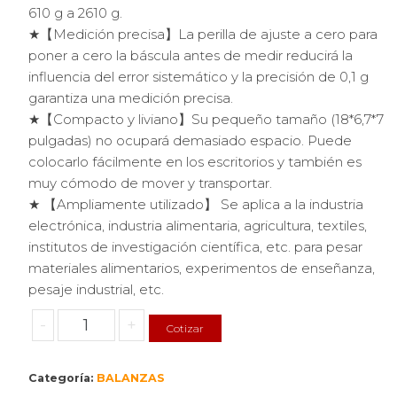
610 g a 2610 g.
★【Medición precisa】La perilla de ajuste a cero para
poner a cero la báscula antes de medir reducirá la
influencia del error sistemático y la precisión de 0,1 g
garantiza una medición precisa.
★【Compacto y liviano】Su pequeño tamaño (18*6,7*7
pulgadas) no ocupará demasiado espacio. Puede
colocarlo fácilmente en los escritorios y también es
muy cómodo de mover y transportar.
★ 【Ampliamente utilizado】 Se aplica a la industria
electrónica, industria alimentaria, agricultura, textiles,
institutos de investigación científica, etc. para pesar
materiales alimentarios, experimentos de enseñanza,
pesaje industrial, etc.
Báscula
-
+
Cotizar
de
Tres
Categoría:
BALANZAS
Haces: